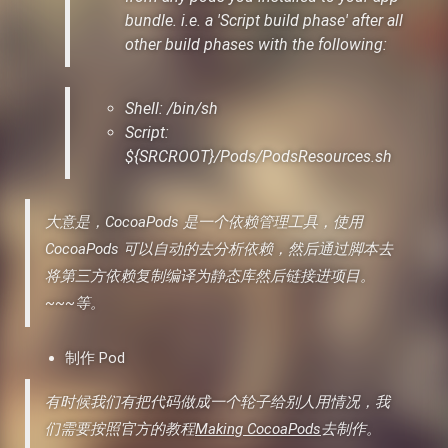
bundle. i.e. a 'Script build phase' after all
other build phases with the following:
Shell: /bin/sh
Script:
${SRCROOT}/Pods/PodsResources.sh
大意是，CocoaPods 是一个依赖管理工具，使用
CocoaPods 可以自动的去分析依赖，然后通过脚本去
将第三方依赖复制编译为静态库然后链接进项目。
~~~等。
制作 Pod
有时候我们有把代码做成一个轮子给别人用情况，我
们需要按照官方的教程
Making CocoaPods
去制作。