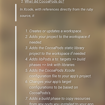
What did CocoaPods do?
In Xcode, with references directly from the ruby
source, it:
Creates or updates a workspace.
Adds your project to the workspace if
needed.
Adds the CocoaPods static library
project to the workspace if needed.
Adds libPods.a to: targets => build
phases => link with libraries.
Adds the CocoaPods Xcode
configuration file to your app's project.
Changes your app's target
configurations to be based on
CocoaPods's.
Adds a build phase to copy resources
from any pods you installed to your app