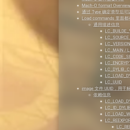
Mach-O format Overvie
通过 Type 确定类型后可
Load commands 里
通用描述信息
LC_BUILDE_
LC_SOURCE
LC_VERSIO
LC_MAIN / 
LC_CODE_S
LC_ENCRYP
LC_DYLIB_C
LC_LOAD_DY
LC_UUID
image 文件 UUID，用
依赖信息
LC_LOAD_DY
LC_ID_DYLI
LC_LOAD_W
LC_REEXPOR
LC_RE