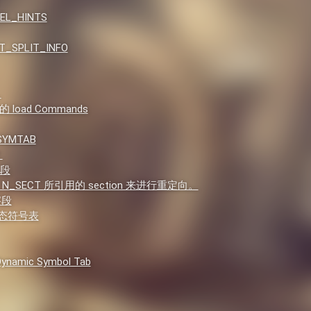
EL_HINTS
T_SPLIT_INFO
，
oad Commands
_SYMTAB
？
字段
SECT 所引用的 section 来进行重定向。
 字段
 动态符号表
amic Symbol Tab