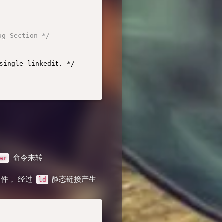
 Section */
命令来转
ar
行文件， 经过
静态链接产生
ld