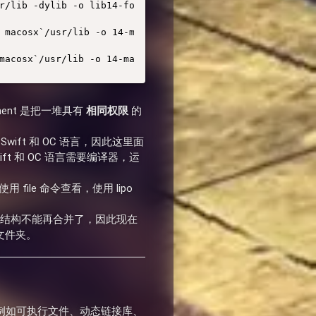
macosx`/usr/lib -o 14-main-static 
gment 是把一堆具有
相同权限
的
 支持 Swift 和 OC 语言，因此这里面
Swift 和 OC 语言需要编译器，运
file 命令查看，使用 lipo
的，fat 结构不能再合并了，因此现在
的文件夹。
类型（例如可执行文件、动态链接库、