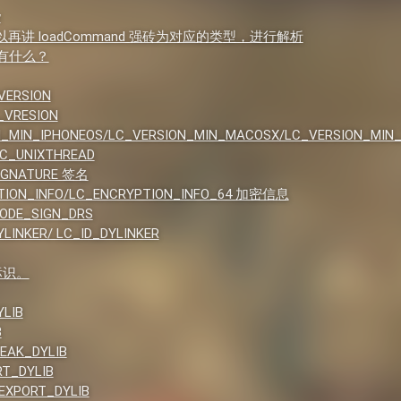
w
以再讲 loadCommand 强砖为对应的类型，进行解析
面都有什么？
VERSION
_VRESION
N_MIN_IPHONEOS/LC_VERSION_MIN_MACOSX/LC_VERSION_MIN
LC_UNIXTHREAD
IGNATURE 签名
TION_INFO/LC_ENCRYPTION_INFO_64 加密信息
ODE_SIGN_DRS
LINKER/ LC_ID_DYLINKER
于标识。
LIB
B
EAK_DYLIB
T_DYLIB
EXPORT_DYLIB