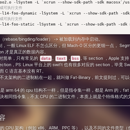
oo2.o 
-l
生成可执行文件
-l
14-foo-dynamic 
-l
生成可执行文件
-l
14-foo-static 
-l
System -L `xcrun --show-sdk-path -sdk 
rebase/bingding/loader） -> 被加载到内存中启动。
 的区别，一般 Linux ELF 不怎么区分，但 Mach-O 区分的更细一点， Se
ction 才是真正的数据内容。
io 相对简单，只有常见的
,
,
, 等 section ，Apple
data
text
bss
on，PS: Linux 平台上的 swift 也有很多对应的 section，毕竟 
 C 语言基本没有 RT。
吧不太架构的二进制粘在一起，就叫做 Fat-Binary，前文提到过，可以使用 
n 芯片也是 arm 64 的 cpu 结构不一样，但是指令集一样，都是 Arm 
rk 来解决相同指令集，不太 CPU 的二进制文件，本质上就是个特殊格式
内容
同的 CPU 架构（例如 x86、ARM、PPC 等），以及不同的文件