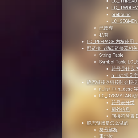
LC_THREAD
LC_TWOLEV
prebound
LC_SEGMEN
已废弃
私有
LC_PREPAGE 内核使用
跟链接与动态链接器相关的 l
String Table
Symbol Table LC
符号是什么
n_list 常见
静态链接器链接时会根据 N_
n_list 中 n_desc
LC_DYSMYTAB
符号表分类
额外信息
间接符号表 Dyn
静态链接是怎么做的
符号解析
重定位