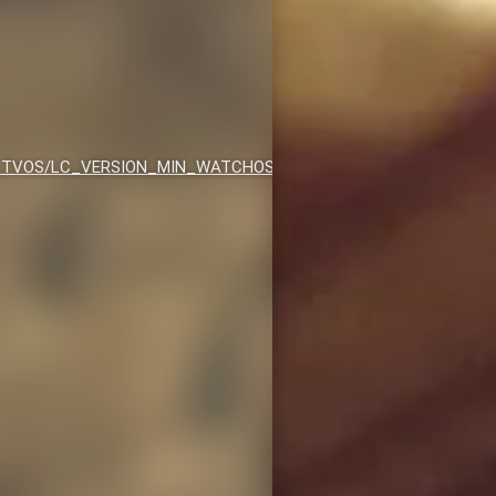
_TVOS/LC_VERSION_MIN_WATCHOS