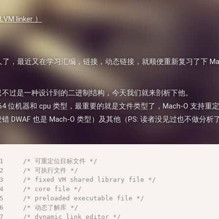
LVM linker ）
久了，最近又在学习汇编，链接，动态链接，就顺便重新复习了下 Mac
格式只不过是一种设计到的二进制结构，今天我们就来剖析下他。
32/64 位机器和 cpu 类型，最重要的就是文件类型了，Mach-O 
没错 DWAF 也是 Mach-O 类型）及其他（PS: 读者没见过也不
 0x1     /* 可重定位目标文件 */
0x2     /* 可执行文件 */
3     /* fixed VM shared library file */
4     /* core file */
5     /* preloaded executable file */
0x6     /* 动态了解库 */
7     /* dynamic link editor */