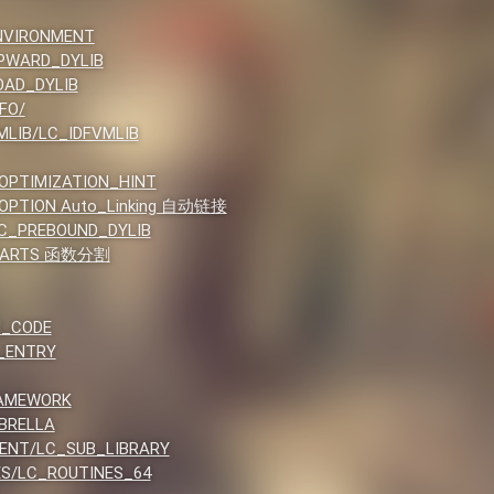
NVIRONMENT
PWARD_DYLIB
OAD_DYLIB
FO/
LIB/LC_IDFVMLIB
OPTIMIZATION_HINT
OPTION Auto_Linking 自动链接
PREBOUND_DYLIB
STARTS 函数分割
N_CODE
_ENTRY
AMEWORK
BRELLA
ENT/LC_SUB_LIBRARY
S/LC_ROUTINES_64