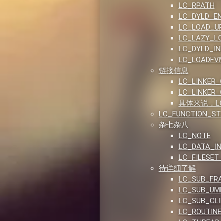
LC_RPATH
LC_DYLD_E
LC_LOAD_U
LC_LAZY_L
LC_DYLD_IN
LC_LOADFVM
链接信息
LC_LINKER_
LC_LINKER_
具体来说，LC_
LC_FUNCTION_
杂七杂八
LC_NOTE
LC_DATA_I
LC_FILESET
待详细了解
LC_SUB_FR
LC_SUB_UM
LC_SUB_CLI
LC_ROUTINE