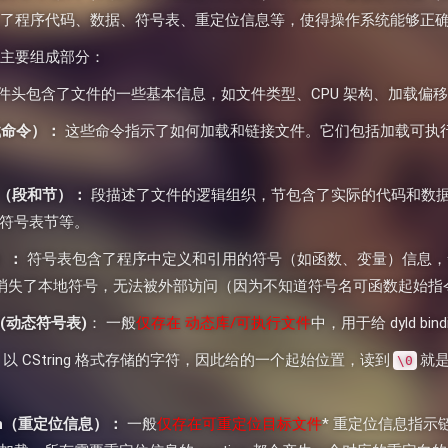
件包含了程序代码、数据、符号表、重定位信息等，使得操作系统能够正
几个主要组成部分：
件头包含了文件的一些基本信息，如文件类型、CPU 架构、加载偏
加载命令）：
这些命令指示了如何加载和链接文件。它们包括加载可执
ons（段和节）：
段描述了文件的逻辑组织，节包含了实际的代码和数
符号表节等。
表）：
符号表包含了程序中定义和引用的符号（如函数、变量）信息，
 掉就消失了本地符号，无法被外部访问（因为不知道符号名可函数起始指
ble(动态符号表)
： 一般
仅存在 动态库/可执行文件
中，用于给 dyld bi
以 CString 格式存储的字符，因此给的一个起始位置，读到
就
\0
ation（重定位信息）：
一般
仅存在可重定位目标文件
* 重定位信息指