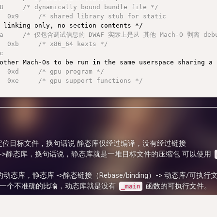
8     /* dynamically bound bundle file */
  0x9     /* shared library stub for static
 0xa     /* 仅包含调试信息的 DWAF 实际上是从 其他 Mach-O 剥离 debug
  0xb     /* x86_64 kexts */
c     
other Mach-Os to be run 
in
  0xd     /* gpu program */
  0xe     /* gpu support functions */
可重定位目标文件，换句话说 静态库仅经过编译，没有经过链接
档->静态库，换句话说，静态库就是一堆目标文件的压缩包 可以使用
动态库，静态库 ->静态链接（Rebase/binding）-> 动态库/可执
，一个不准确的比喻，动态库就是没有
函数的可执行文件。
_main