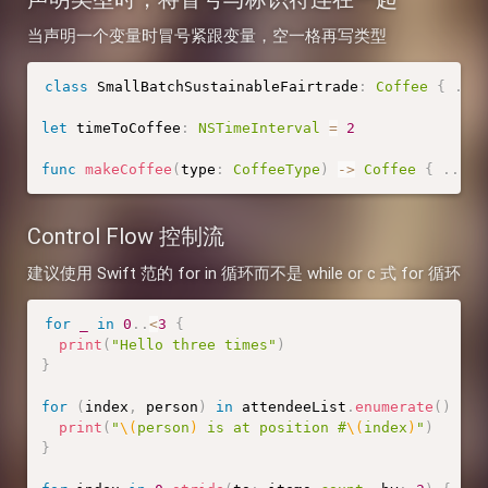
当声明一个变量时冒号紧跟变量，空一格再写类型
class
SmallBatchSustainableFairtrade
:
Coffee
{
.
.
.
let
 timeToCoffee
:
NSTimeInterval
=
2
func
makeCoffee
(
type
:
CoffeeType
)
-
>
Coffee
{
.
.
.
}
Control Flow 控制流
建议使用 Swift 范的 for in 循环而不是 while or c 式 for 循环
for
_
in
0
.
.
<
3
{
print
(
"Hello three times"
)
}
for
(
index
,
 person
)
in
 attendeeList
.
enumerate
(
)
{
print
(
"
\(
person
)
 is at position #
\(
index
)
"
)
}