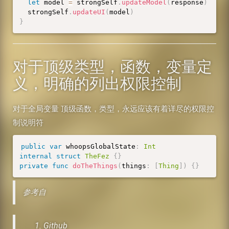
let
 model 
=
 strongSelf
.
updateModel
(
response
)
  strongSelf
.
updateUI
(
model
)
}
对于顶级类型，函数，变量定
义，明确的列出权限控制
对于全局变量 顶级函数，类型，永远应该有着详尽的权限控
制说明符
public
var
 whoopsGlobalState
:
Int
internal
struct
TheFez
{
}
private
func
doTheThings
(
things
:
[
Thing
]
)
{
}
参考自
Github