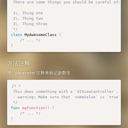
 There are some things you should be careful of:

 1\. Thing one

 2\. Thing two

 3\. Thing three

 */
class
MyAwesomeClass
{
/* ... */
}
方法注释
用 - parameter 注释来标记参数等
/* *

 This does something with a `UIViewController`, perc
 - warning: Make sure that `someValue` is `true` be
 */
func
myFunction
(
)
{
/* ... */
}