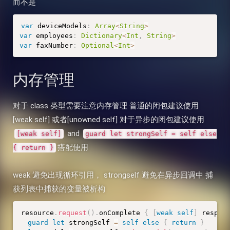
而不是
var
 deviceModels
:
Array
<
String
>
var
 employees
:
Dictionary
<
Int
,
String
>
var
 faxNumber
:
Optional
<
Int
>
内存管理
对于 class 类型需要注意内存管理 普通的闭包建议使用
[weak self] 或者[unowned self] 对于异步的闭包建议使用
and
[weak self]
guard let strongSelf = self else
搭配使用
{ return }
weak 避免出现循环引用， strongself 避免在异步回调中 捕
获列表中捕获的变量被析构
resource
.
request
(
)
.
onComplete 
{
[
weak
self
]
 respon
guard
let
 strongSelf 
=
self
else
{
return
}