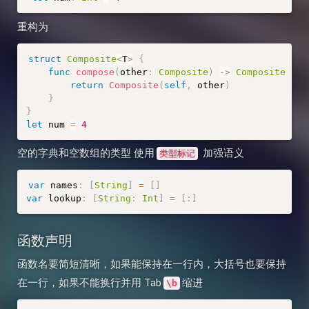
重构为
struct
Composite
<
T
>
{
func
compose
(
other
:
Composite
)
-
>
Composite
{
return
Composite
(
self
,
 other
)
}
}
let
 num 
=
4
空的字典和空数组的类型 使用
加强语义
类型标记
var
 names
:
[
String
]
=
[
]
var
 lookup
:
[
String
:
Int
]
=
[
:
]
函数声明
函数名要简短清晰，如果能保持在一行内，大括号也要保持
在一行，如果不能换行并用 Tab
缩进
\b