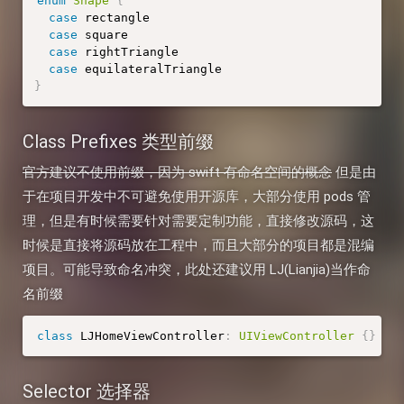
enum
Shape
{
case
 rectangle

case
 square

case
 rightTriangle

case
}
Class Prefixes 类型前缀
官方建议不使用前缀，因为 swift 有命名空间的概念
但是由
于在项目开发中不可避免使用开源库，大部分使用 pods 管
理，但是有时候需要针对需要定制功能，直接修改源码，这
时候是直接将源码放在工程中，而且大部分的项目都是混编
项目。可能导致命名冲突，此处还建议用 LJ(Lianjia)当作命
名前缀
class
LJHomeViewController
:
UIViewController
{
}
Selector 选择器