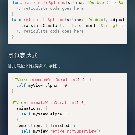
func
reticulateSplines
(
spline
:
[
Double
]
)
-
>
Bool
{
// reticulate code goes here
}
func
reticulateSplines
(
spline
:
[
Double
]
,
 adjustment
    translateConstant
:
Int
,
 comment
:
String
)
-
>
Boo
// reticulate code goes here
}
闭包表达式
使用尾随闭包提高可读性，
UIView
.
animateWithDuration
(
1.0
)
{
self
.
myView
.
alpha 
=
0
}
UIView
.
animateWithDuration
(
1.0
,
  animations
:
{
self
.
myView
.
alpha 
=
0
}
,
  completion
:
{
 finished 
in
self
.
myView
.
removeFromSuperview
(
)