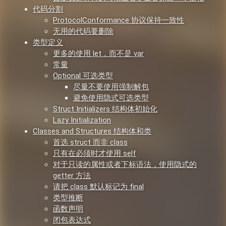
代码分割
ProtocolConformance 协议保持一致性
无用的代码要删除
类型定义
更多的使用 let，而不是 var
常量
Optional 可选类型
尽量不要使用强制解包
避免使用隐式可选类型
Struct Initializers 结构体初始化
Lazy Initialization
Classes and Structures 结构体和类
首选 struct 而非 class
只有在必须时才使用 self
对于只读的属性或者下标语法，使用隐式的
getter 方法
请把 class 默认标记为 final
类型推断
函数声明
闭包表达式