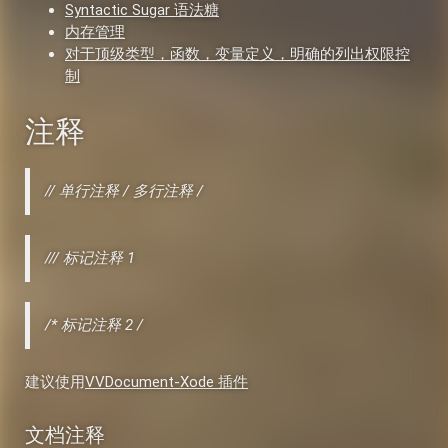
Syntactic Sugar 语法糖
内存管理
对于顶级类型，函数，变量定义，明确的列出权限控
制
注释
// 单行注释 /
多行注释
/
/// 标记注释 1
/
* 标记注释 2
/
建议使用
VVDocument-Xode 插件
文档注释