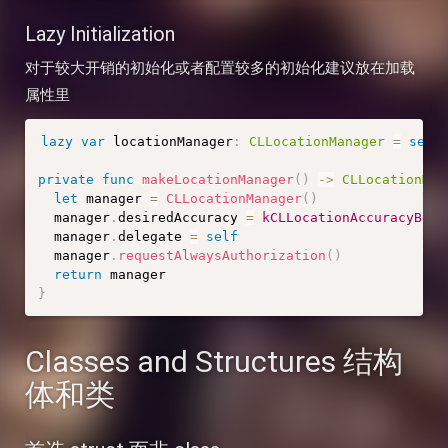
Lazy Initialization
对于较大开销的初始化或者配置较多的初始化建议放在加载
属性里
lazy
var
 locationManager
:
CLLocationManager
=
self
private
func
makeLocationManager
(
)
-
>
CLLocationMan
let
 manager 
=
CLLocationManager
(
)
  manager
.
desiredAccuracy 
=
kCLLocationAccuracyBest
  manager
.
delegate 
=
self
  manager
.
requestAlwaysAuthorization
(
)
return
}
Classes and Structures 结构
体和类