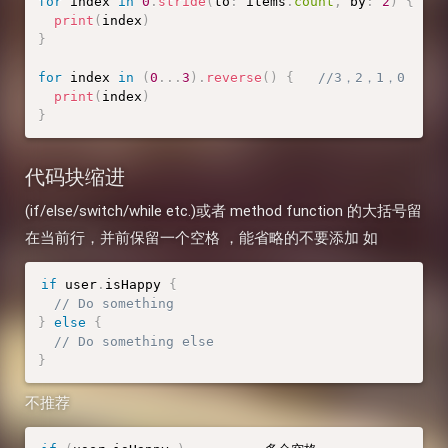
for
 index 
in
0
.
stride
(
to
:
 items
.
count
,
 by
:
2
)
{
print
(
index
)
}
for
 index 
in
(
0
.
.
.
3
)
.
reverse
(
)
{
//3，2，1，0
print
(
index
)
}
代码块缩进
(if/else/switch/while etc.)或者 method function 的大括号留
在当前行，并前保留一个空格 ，能省略的不要添加 如
if
 user
.
isHappy 
{
// Do something
}
else
{
// Do something else
}
不推荐