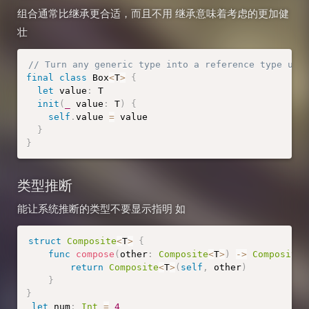
组合通常比继承更合适，而且不用 继承意味着考虑的更加健
壮
// Turn any generic type into a reference type usi
final
class
Box
<
T
>
{
let
 value
:
 T

init
(
_
 value
:
 T
)
{
self
.
value 
=
 value

}
}
类型推断
能让系统推断的类型不要显示指明 如
struct
Composite
<
T
>
{
func
compose
(
other
:
Composite
<
T
>
)
-
>
Composite
<
return
Composite
<
T
>
(
self
,
 other
)
}
}
let
 num
:
Int
=
4