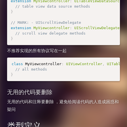
extension
MyViewcontroller
:
UITableViewDataSource
{
// table view data source methods
}
// MARK: - UIScrollViewDelegate
extension
MyViewcontroller
:
UIScrollViewDelegate
{
// scroll view delegate methods
}
不推荐实现的所有协议写在一起
class
MyViewcontroller
:
UIViewController
,
UITableV
// all methods
}
无用的代码要删除
无用的代码和注释要删除 ，避免给阅读代码的人造成困惑和
疑问
类型定义