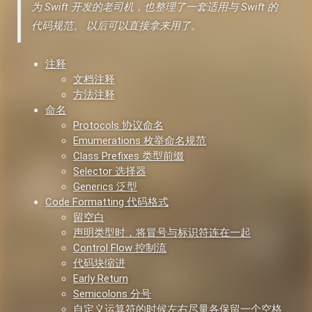
为 Swift 开发的老司机，也整理了一套适用与 Swift 的
代码规范。 以后可以直接拿来用了。
注释
文档注释
方法注释
命名
Protocols 协议命名
Emumerations 枚举命名规范
Class Prefixes 类型前缀
Selector 选择器
Generics 泛型
Code Formatting 代码格式
留空白
声明类型时，将冒号与标识符连在一起
Control Flow 控制流
代码块缩进
Early Return
Semicolons 分号
自定义运算符的时候左右尽量各保留一个空格