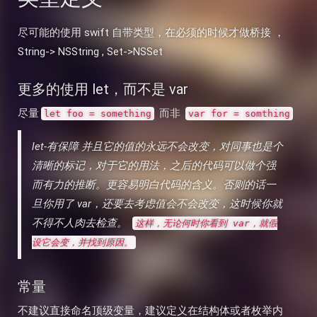
尽可能的使用 swift 自带类型，在必须的时候才做桥接 ，
String-> NSString , Set->NSSet
更多的使用 let，而不是 var
尽量
而非
let foo = something
var for = somthing
let-有保障 并且它的值的永远不会改变，对同事也是个
清晰的标记，对于它的用法，之后的代码可以做个强
而有力的推断。更容易明白代码的含义。否则的话一
旦你用了 var，还要去考虑值会不会改变，这时候你就
不得不人肉去检查。
这样，无论何时你看到 var，就假
设它会变，并找到原因。
常量
不建议直接命名顶级变量，建议定义在结构体或者枚举内