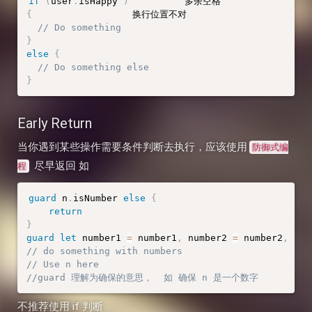
if
(
user
.
isHappy 
)
{
                  换行位置不对

// Do something
}
else
{
// Do something else
}
Early Return
当你遇到某些操作需要条件判断去执行，应该使用
防御式编
尽早返回 如
程
guard
 n
.
isNumber 
else
{
return
}
guard
let
 number1 
=
 number1
,
 number2 
=
 number2
,
 num
// do something with numbers
// Use n here
//guard 理解为确保的意思，  如 确保 n 是一个数字
不推荐使用 if 判断