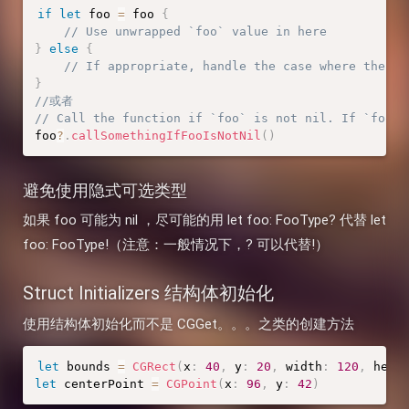
if
let
 foo 
=
 foo 
{
// Use unwrapped `foo` value in here
}
else
{
// If appropriate, handle the case where the op
}
//或者
// Call the function if `foo` is not nil. If `foo` 
foo
?
.
callSomethingIfFooIsNotNil
(
)
避免使用隐式可选类型
如果 foo 可能为 nil ，尽可能的用 let foo: FooType? 代替 let
foo: FooType!（注意：一般情况下，? 可以代替!）
Struct Initializers 结构体初始化
使用结构体初始化而不是 CGGet。。。之类的创建方法
let
 bounds 
=
CGRect
(
x
:
40
,
 y
:
20
,
 width
:
120
,
 heig
let
 centerPoint 
=
CGPoint
(
x
:
96
,
 y
:
42
)