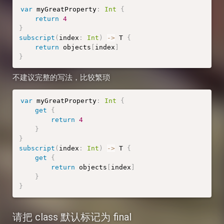
var
 myGreatProperty
:
Int
{
return
4
}
subscript
(
index
:
Int
)
-
>
 T 
{
return
 objects
[
index
]
}
不建议完整的写法，比较繁琐
var
 myGreatProperty
:
Int
{
get
{
return
4
}
}
subscript
(
index
:
Int
)
-
>
 T 
{
get
{
return
 objects
[
index
]
}
}
请把 class 默认标记为 final