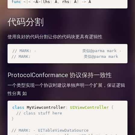
func
<
|
<
<
A
>
(
lhs
:
 A
,
 rhs
:
 A
)
-
>
 A
代码分割
使用良好的代码分割让你的代码块更具有逻辑性
// MARK: -                   类似@parma mark -
// MARK:                      类似@parma mark
ProtocolConformance 协议保持一致性
一个类型实现一个协议时建议单独声明一个扩展，保证逻辑
性分离 如
class
MyViewcontroller
:
UIViewController
{
// class stuff here
}
// MARK: - UITableViewDataSource