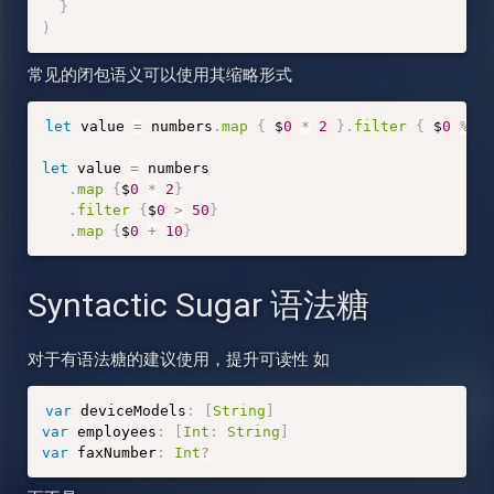
}
)
常见的闭包语义可以使用其缩略形式
let
 value 
=
 numbers
.
map
{
 $
0
*
2
}
.
filter
{
 $
0
%
3
let
 value 
=
 numbers

.
map
{
$
0
*
2
}
.
filter
{
$
0
>
50
}
.
map
{
$
0
+
10
}
Syntactic Sugar 语法糖
对于有语法糖的建议使用，提升可读性 如
var
 deviceModels
:
[
String
]
var
 employees
:
[
Int
:
String
]
var
 faxNumber
:
Int
?