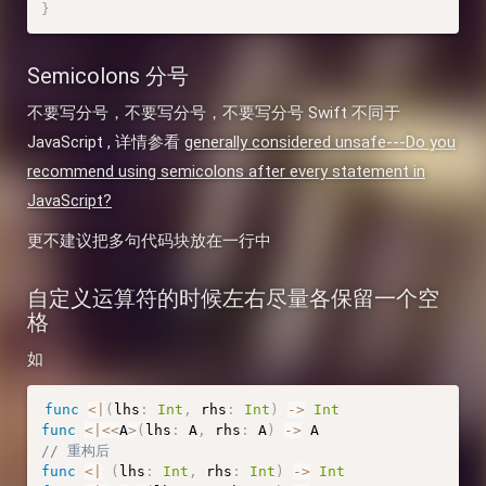
}
Semicolons 分号
不要写分号，不要写分号，不要写分号 Swift 不同于
JavaScript , 详情参看
generally considered unsafe---Do you
recommend using semicolons after every statement in
JavaScript?
更不建议把多句代码块放在一行中
自定义运算符的时候左右尽量各保留一个空
格
如
func
<
|
(
lhs
:
Int
,
 rhs
:
Int
)
-
>
Int
func
<
|
<
<
A
>
(
lhs
:
 A
,
 rhs
:
 A
)
-
>
// 重构后
func
<
|
(
lhs
:
Int
,
 rhs
:
Int
)
-
>
Int