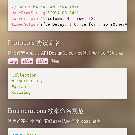
// would be called like this:
dateFromString
(
"2014-03-14"
)
convertPointAt
(
column
:
42
,
 row
:
13
)
timedAction
(
afterDelay
:
1.0
,
 perform
:
 someOtherActi
Protocols 协议命名
建议遵守
Apple's API DesignGuidelines
使用名词来描述，如
例如
ing
able
ible
Collection
WidgerFactory
Equtable
Resizing
Emumerations 枚举命名规范
使用首字母小写的驼峰命名法给每个 case 命名