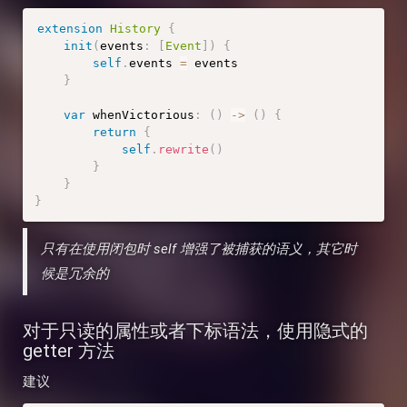
extension
History
{
init
(
events
:
[
Event
]
)
{
self
.
events 
=
 events

}
var
 whenVictorious
:
(
)
-
>
(
)
{
return
{
self
.
rewrite
(
)
}
}
}
只有在使用闭包时 self 增强了被捕获的语义，其它时
候是冗余的
对于只读的属性或者下标语法，使用隐式的
getter 方法
建议