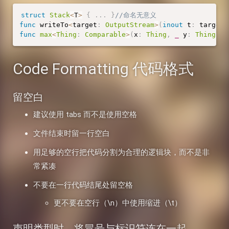
struct
Stack
<
T
>
{
.
.
.
}
//命名无意义
func
 writeTo
<
target
:
OutputStream
>
(
inout
 t
:
 target
)
func
max
<
Thing
:
Comparable
>
(
x
:
Thing
,
_
 y
:
Thing
)
-
Code Formatting 代码格式
留空白
建议使用 tabs 而不是使用空格
文件结束时留一行空白
用足够的空行把代码分割为合理的逻辑块，而不是非
常紧凑
不要在一行代码结尾处留空格
更不要在空行（\n）中使用缩进（\t）
声明类型时，将冒号与标识符连在一起