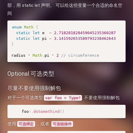
部，用 static let 声明。 可以给这些变量一个合适的命名空
间
enum
Math
{
static
let
 e  
=
2.718281828459045235360287
static
let
 pi 
=
3.141592653589793238462643
}
radius 
*
Math
.
pi 
*
2
// circumference
Optional 可选类型
尽量不要使用强制解包
对于一个可选类型
不要使用强制解包
var foo = Type?
    foo
!
.
doSomethind
(
)
使用
，或者
可选绑定
可选链操作