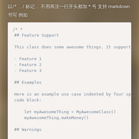
以/
* ....
/ 标记， 不用再没一行开头都加 * 号 支持 markdown
书写 例如
/* *

 ## Feature Support

 This class does some awesome things. It supports:

 - Feature 1

 - Feature 2

 - Feature 3

 ## Examples

 Here is an example use case indented by four space
 code block:

     let myAwesomeThing = MyAwesomeClass()

     myAwesomeThing.makeMoney()

 ## Warnings
