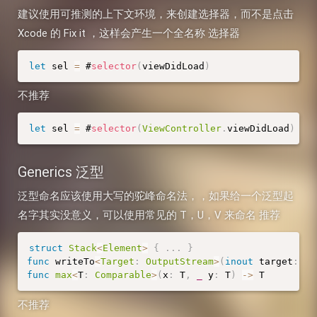
建议使用可推测的上下文环境，来创建选择器，而不是点击
Xcode 的 Fix it ，这样会产生一个全名称 选择器
let
 sel 
=
 #
selector
(
viewDidLoad
)
不推荐
let
 sel 
=
 #
selector
(
ViewController
.
viewDidLoad
)
Generics 泛型
泛型命名应该使用大写的驼峰命名法，，如果给一个泛型起
名字其实没意义，可以使用常见的 T，U，V 来命名 推荐
struct
Stack
<
Element
>
{
.
.
.
}
func
 writeTo
<
Target
:
OutputStream
>
(
inout
 target
:
Ta
func
max
<
T
:
Comparable
>
(
x
:
 T
,
_
 y
:
 T
)
-
>
 T
不推荐