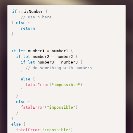
if
 n
.
isNumber 
{
// Use n here
}
else
{
return
}
if
let
 number1 
=
 number1 
{
if
let
 number2 
=
 number2 
{
if
let
 number3 
=
 number3 
{
// do something with numbers
}
else
{
fatalError
(
"impossible"
)
}
}
else
{
fatalError
(
"impossible"
)
}
}
else
{
fatalError
(
"impossible"
)